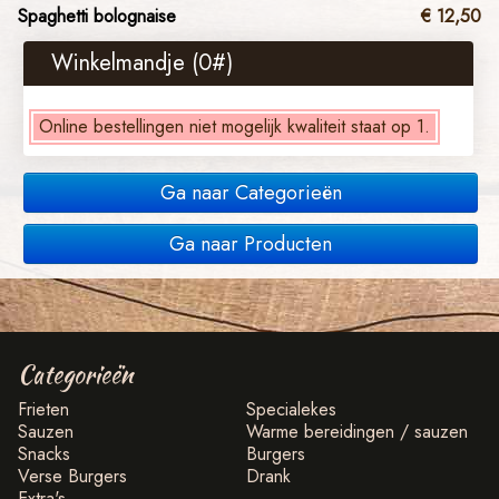
Spaghetti bolognaise
€ 12,50
Winkelmandje (
0
#)
Online bestellingen niet mogelijk kwaliteit staat op 1.
Ga naar Categorieën
Ga naar Producten
Categorieën
Frieten
Specialekes
Sauzen
Warme bereidingen / sauzen
Snacks
Burgers
Verse Burgers
Drank
Extra's