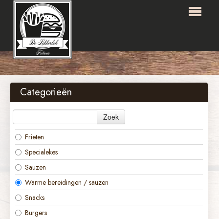
HOME
BESTELLEN
Categorieën
MENU
Zoek
OVER ONS
Frieten
LOGIN
Specialekes
CONTACT
Sauzen
Warme bereidingen / sauzen
Snacks
Burgers